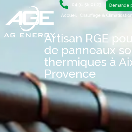
04 91 58 01 23
Demande p
Accueil
Chauffage & Climatisatio
Artisan RGE pou
de panneaux sol
thermiques à Ai
Provence