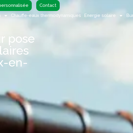
ersonnalisée
Contact
n
Chauffe-eaux thermodynamiques
Energie solaire
Bu
r pose
aires
x-en-