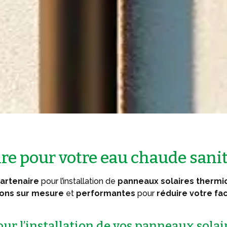
aire pour votre eau chaude sani
artenaire
pour l’installation de
panneaux solaires thermi
ions sur mesure
et
performantes
pour
réduire votre fa
ur l’installation de vos panneaux sola